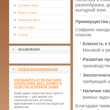
разнообразна, д
Сотовая связь
выгодной зоне.
Мода и стиль
Полезные фото
Преимущества
Карта сайта
Софрино находит
плюсов:
Статьи
Близость к
Москвой и р
ОБЪЯВЛЕНИЯ
Развитая п
производств
ПОЛЕЗНАЯ ИНФОРМАЦИЯ
Экологическ
КАК ВЫБРАТЬ И ГДЕ ВЫГОДНО
требующей о
КУПИТЬ КОФЕ: ВКУС, АРОМАТ И
КАЧЕСТВО В КАЖДОЙ ЧАШКЕ
Наличие св
Кофе давно перестал быть просто
разных задач
напитком — для многих это
утренний ритуал, источник
вдохновения и способ насладиться
Благодаря таки
моментом.