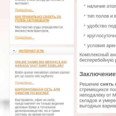
вытекает.
наличие отоп
Подробнее...
тип полов и 
КАК ПРАВИЛЬНО СИДЕТЬ ЗА
РУЛЕМ АВТОМОБИЛЯ
удобство под
Мастерство езды определяется
множеством факторов.
круглосуточн
Подробнее...
условия аре
ИНТЕРНЕТ И ПК
Комплексный ана
бесперебойную р
ONLINE GAMBLING MERAKLILARI
HARADA VAXT SƏRF EDIRLƏR?
Заключение
Bütün qumar meraklıları zaman-zaman
pin up casino veb saytlarını
Подробнее...
Решение
снять 
стремящихся пол
КОРПОРАТИВНАЯ СЕТЬ ДЛЯ
ОФИСОВ ПО МОСКВЕ
неподалёку от М
складов и умер
Как правило, офис из себя,
представляет не только ведение
выгодных вариан
деловых бумаг и тотальное
делопроизводство, но и также
систему, во время которой