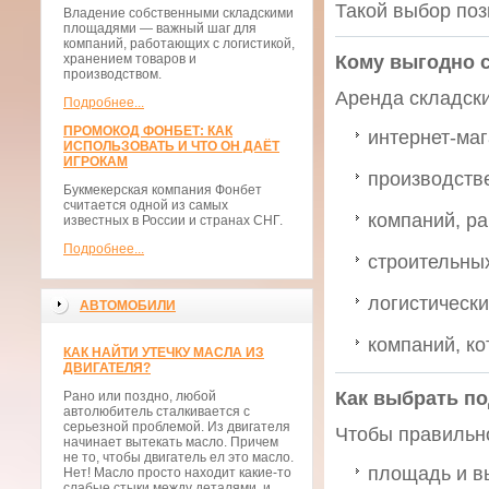
Такой выбор поз
Владение собственными складскими
площадями — важный шаг для
компаний, работающих с логистикой,
хранением товаров и
Кому выгодно 
производством.
Аренда складски
Подробнее...
ПРОМОКОД ФОНБЕТ: КАК
интернет-маг
ИСПОЛЬЗОВАТЬ И ЧТО ОН ДАЁТ
ИГРОКАМ
производств
Букмекерская компания Фонбет
считается одной из самых
компаний, р
известных в России и странах СНГ.
Подробнее...
строительных
логистически
АВТОМОБИЛИ
компаний, ко
КАК НАЙТИ УТЕЧКУ МАСЛА ИЗ
ДВИГАТЕЛЯ?
Как выбрать п
Рано или поздно, любой
автолюбитель сталкивается с
серьезной проблемой. Из двигателя
Чтобы правиль
начинает вытекать масло. Причем
не то, чтобы двигатель ел это масло.
площадь и в
Нет! Масло просто находит какие-то
слабые стыки между деталями, и