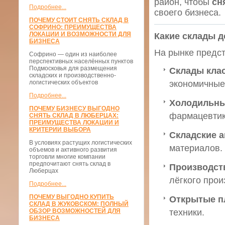
район, чтобы
сн
Подробнее...
своего бизнеса.
ПОЧЕМУ СТОИТ СНЯТЬ СКЛАД В
СОФРИНО: ПРЕИМУЩЕСТВА
ЛОКАЦИИ И ВОЗМОЖНОСТИ ДЛЯ
Какие склады 
БИЗНЕСА
На рынке предс
Софрино — один из наиболее
перспективных населённых пунктов
Подмосковья для размещения
Склады клас
складских и производственно-
логистических объектов
экономичные
Подробнее...
Холодильны
ПОЧЕМУ БИЗНЕСУ ВЫГОДНО
фармацевтик
СНЯТЬ СКЛАД В ЛЮБЕРЦАХ:
ПРЕИМУЩЕСТВА ЛОКАЦИИ И
КРИТЕРИИ ВЫБОРА
Складские 
В условиях растущих логистических
материалов.
объемов и активного развития
торговли многие компании
предпочитают снять склад в
Производст
Люберцах
лёгкого прои
Подробнее...
ПОЧЕМУ ВЫГОДНО КУПИТЬ
Открытые п
СКЛАД В ЖУКОВСКОМ: ПОЛНЫЙ
ОБЗОР ВОЗМОЖНОСТЕЙ ДЛЯ
техники.
БИЗНЕСА